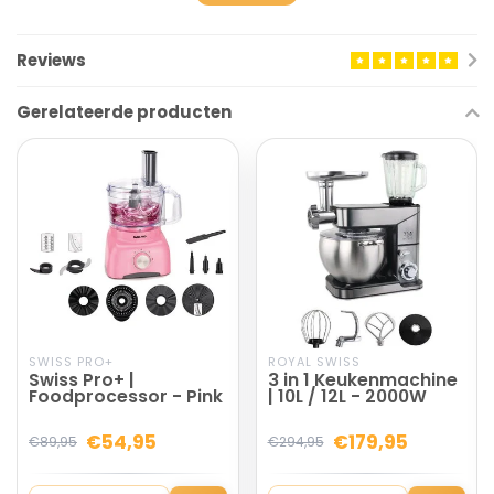
Goed om te weten:
Reviews
❕Oververhittingsbeveiliging, motor stopt.
Dankzij de
nieuwe technologie van deze keukenmachine, zit er een
Gerelateerde producten
beveiliging tegen oververhitting en slaat de keukenmachine na
een paar minuten af. Dit kan voor komen bij het te lang laten
draaien van de motor, het verwerken van harde ingrediënten of
het gebruik van teveel inhoud. Haal de stekker uit het
stopcontact en laat even rusten. In de handleiding lees je
precies hoeveel tijd wordt aangeraden om de keukenmachine
te gebruiken en hoeveel en welke ingrediënten je kan mixen.
SWISS PRO+
ROYAL SWISS
Swiss Pro+ |
3 in 1 Keukenmachine
Foodprocessor - Pink
| 10L / 12L - 2000W
€54,95
€179,95
€89,95
€294,95