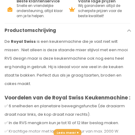
Beste klantenservice
Vaste lage prijzen
Snelle en vriendelijke
Wij garanderen altijd de
ondersteuning, altijd klaar
scherpste prijzen voor de
om je te helpen.
beste kwaliteit!
Productomschrijving
De
Royal Swiss
is een keukenmachine die je vast niet wilt
missen . Niet alleen is deze staande mixer stijlvol met een mooi
RVS design maar is deze keukenmachine ook nog eens heel
erg handig in gebruik. Hij is ideaal voor wie veel in de keuken
staat te bakken. Perfect dus als je graag taarten, broden en
cakes maakt.
Voordelen van de Royal Swiss Keukenmachine :
✅ 6 snelheden en planetaire bewegingsfunctie (de draaiarm
draait naar links, de kop draait naar rechts).
✅ In de RVS mengkom kun je tot 10 of 12 liter beslag maken.
✅ Krachtige motor met lange levensduur van max. 2000 W.