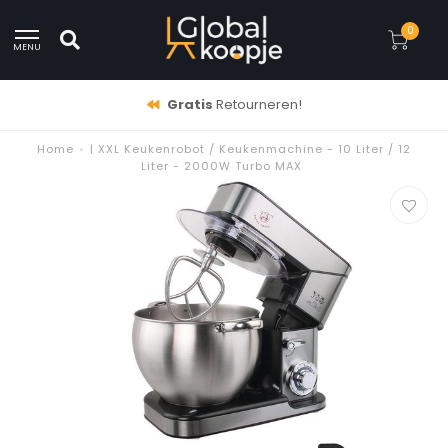
0
MENU
Gratis
Retourneren!
Home
•
| XXL Keukenrobot / Keukenmachine - 10 Liter / 12
Liter - 2000W Turbo MAX