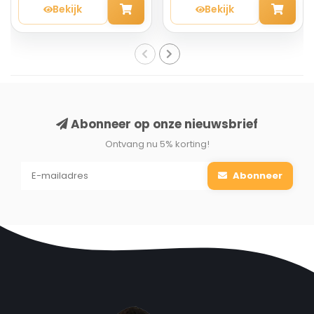
Bekijk
Bekijk
Abonneer op onze nieuwsbrief
Ontvang nu 5% korting!
Abonneer
Voordelen:
✓ Planetaire beat-actie voor een perfecte mix
✓ Strak en esthetisch design
✓ RVS vleesmolen voor het fijn of grof hakken van vlees
en groenten
✓ Krachtige motor met lange levensduur van max. 2000