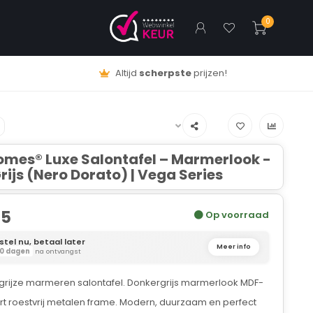
0
Altijd
scherpste
prijzen!
omes® Luxe Salontafel – Marmerlook -
rijs (Nero Dorato) | Vega Series
95
Op voorraad
stel nu, betaal later
Meer info
0 dagen
na ontvangst
grijze marmeren salontafel. Donkergrijs marmerlook MDF-
rt roestvrij metalen frame. Modern, duurzaam en perfect