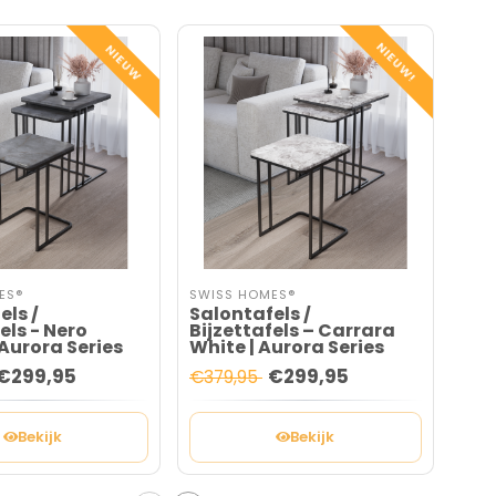
NIEUW!
NIEUW
ES®
SWISS HOMES®
SWI
els /
Salontafels /
Lux
els - Nero
Bijzettafels – Carrara
Mar
 Aurora Series
White | Aurora Series
(Ca
Ser
€299,95
€299,95
€2
€379,95
Bekijk
Bekijk