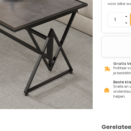
voor elke 
Gratis V
Profiteer 
je bestelli
Beste kl
Snelle en v
ondersteun
helpen.
Gerelate