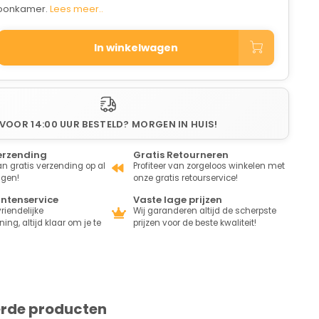
woonkamer.
Lees meer..
In winkelwagen
VOOR 14:00 UUR BESTELD? MORGEN IN HUIS!
erzending
Gratis Retourneren
van gratis verzending op al
Profiteer van zorgeloos winkelen met
ngen!
onze gratis retourservice!
antenservice
Vaste lage prijzen
riendelijke
Wij garanderen altijd de scherpste
ing, altijd klaar om je te
prijzen voor de beste kwaliteit!
erde producten