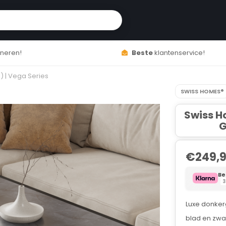
neren!
Beste
klantenservice!
) | Vega Series
SWISS HOMES®
Swiss H
G
€249,
Be
3
Luxe donker
blad en zwa