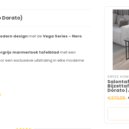
o Dorato)
odern design
met de
Vega Series – Nero
rgrijs marmerlook tafelblad
met een
oor een exclusieve uitstraling in elke moderne
SWISS HOM
Salontaf
Bijzettaf
Dorato |
€379,95
 een glanzende
Nero Dorato-coating
,