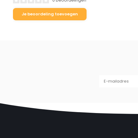
0 beoordelingen
geïnspireerd op natuursteen.
Je beoordeling toevoegen
Dankzij het robuuste
zwart gecoate roestvrije frame
is de 
eettafel
of
stijlvol werkoppervlak
— perfect voor wie elega
gebruiksgemak.
Afmetingen
Lengte: 114 cm
Breedte: 65 cm
Hoogte: 50 cm
Specificaties
Tafelbladmateriaal:
MDF met Nero Dorato marmerlo
Frame:
zwart gecoat roestvrij metaal – sterk, stabiel e
Kleur:
Donkergrijs (Nero Dorato)
Vorm:
rechthoekig – strak en modern
Gebruik:
als salontafel, compacte eettafel of werktafel
Stijl:
luxe, industrieel en eigentijds