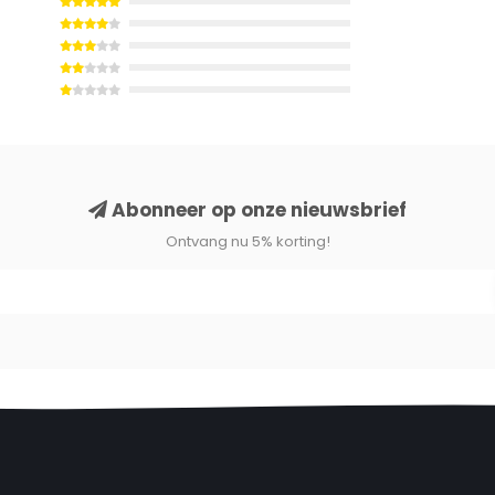
Vega ideaal te gebruiken als
salontafel
,
lichte
ntie wil combineren met dagelijks
Abonneer op onze nieuwsbrief
Ontvang nu 5% korting!
ok-afwerking
n krasbestendig