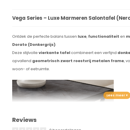
Vega Series – Luxe Marmeren Salontafel
(Ner
Ontdek de perfecte balans tussen
luxe
,
functionaliteit
en
m
Dorato (Donkergrijs)
.
Deze stijlvolle
vierkante tafel
combineert een verfijnd
donke
opvallend
geometrisch zwart roestvrij metalen frame
, v
woon- of eetruimte.
Reviews
Het tafelblad is vervaardigd uit
hoogwaardig MDF-hout
met