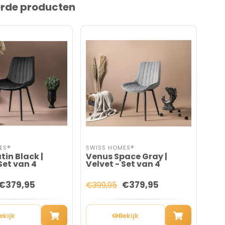
erde producten
ES®
SWISS HOMES®
SWI
tin Black |
Venus Space Gray |
Ven
Set van 4
Velvet - Set van 4
Vel
€379,95
€379,95
€399,95
€39
ekijk
Bekijk