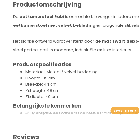
Productomschrijving
De
eetkamerstoel Rubi
is een echte blikvanger in iedere 
eetkamerstoel met velvet bekleding
en diagonale stiksels 
Het slanke ontwerp wordt versterkt door de
mat zwart gepo
stoel perfect past in moderne, industriële en luxe interieurs.
Productspecificaties
Materiaal: Metaal / velvet bekleding
Hoogte: 89 cm
Breedte: 44 cm
Zithoogte: 48 cm
Zitdiepte: 40 cm
Belangrijkste kenmerken
✅ Eigentijdse
eetkamerstoel velvet
voor dagelijks ge
✅ Comfortabele zitting met
velvet bekleding
✅
Zwart metalen onderstel
met poedercoating
✅ Verkrijgbaar in meerdere kleuren
Reviews
✅
Fabrieksgarantie:
1 jaar