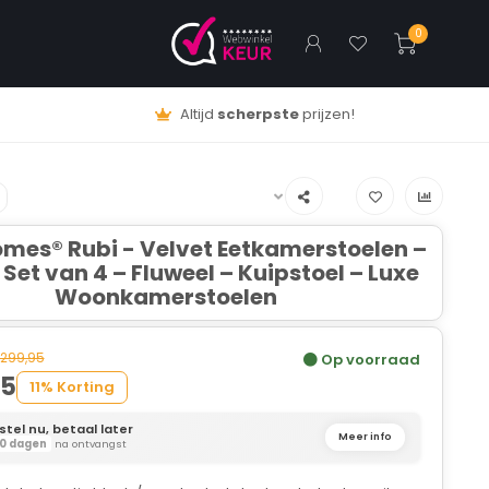
0
Altijd
scherpste
prijzen!
omes® Rubi - Velvet Eetkamerstoelen –
 Set van 4 – Fluweel – Kuipstoel – Luxe
Woonkamerstoelen
299,95
Op voorraad
95
11% Korting
stel nu, betaal later
Meer info
0 dagen
na ontvangst