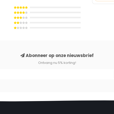
 bieden een
onvoorwaardelijke garantie van 1
n passende oplossing.
Abonneer op onze nieuwsbrief
Ontvang nu 5% korting!