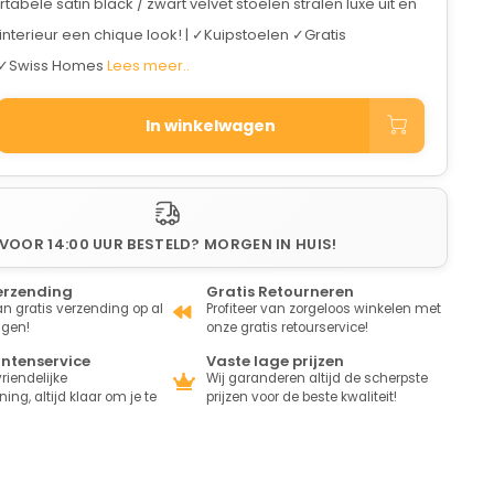
abele satin black / zwart velvet stoelen stralen luxe uit en
nterieur een chique look! | ✓Kuipstoelen ✓Gratis
 ✓Swiss Homes
Lees meer..
In winkelwagen
VOOR 14:00 UUR BESTELD? MORGEN IN HUIS!
erzending
Gratis Retourneren
van gratis verzending op al
Profiteer van zorgeloos winkelen met
ngen!
onze gratis retourservice!
antenservice
Vaste lage prijzen
riendelijke
Wij garanderen altijd de scherpste
ing, altijd klaar om je te
prijzen voor de beste kwaliteit!