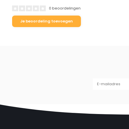
100% tevredenheidsgarantie
0 beoordelingen
Wij staan volledig achter de kwaliteit van onze producten en
Je beoordeling toevoegen
jaar
. Mocht er iets mis zijn, dan zorgen wij voor een snelle e