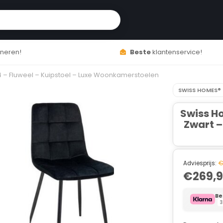
neren!
Beste
klantenservice!
 4 – Fluweel – Kuipstoel – Luxe Woonkamerstoelen
SWISS HOMES®
Swiss H
Zwart –
Adviesprijs:
€
€269,
Be
3