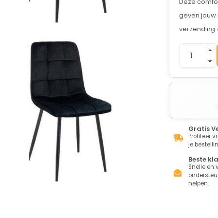
Deze comfort
geven jouw i
verzending
Gratis V
Profiteer 
je bestelli
Beste kl
Snelle en v
ondersteun
helpen.