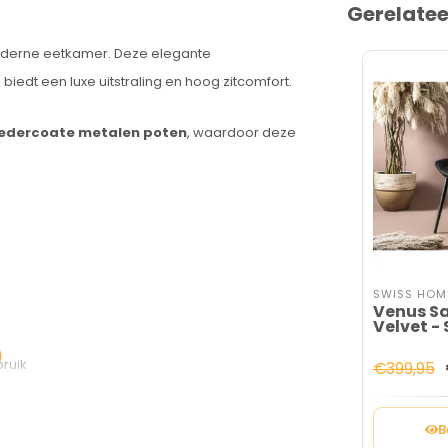
Gerelate
moderne eetkamer. Deze elegante
biedt een luxe uitstraling en hoog zitcomfort.
edercoate metalen poten
, waardoor deze
SWISS HOM
Venus Sa
Velvet - 
bruik
€399,95
B