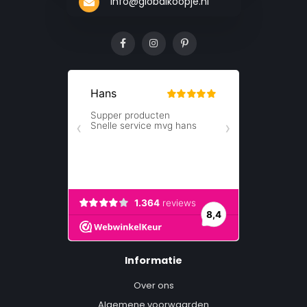
info@globalkoopje.nl
Eenvoudig schoon te maken
De sapcentrifuge is zeer gemakkelijk schoon te maken. Alle
verwijderbare delen kunnen in de vaatwasser (duwstuk, deksel,
filter, sapreservoir, pulpcontainer). Ook wordt er een
schoonmaakborstel meegeleverd om de binnenste delen
schoon te maken. De anti-drup functie op de spuit houdt ook de
rest van de keuken schoon!
CE-Markering
Met de LifeGoods Slowjuicer maak je in een handomdraai de
lekkerste sapjes. Beter nog: de slowjuicer, een CE-markering.
Dit betekent dat het product voldoet aan de wettelijke eisen met
betrekking tot veiligheid en prestatie. Het product is dus
Informatie
helemaal veilig in gebruik.
Over ons
Specificaties:
Algemene voorwaarden