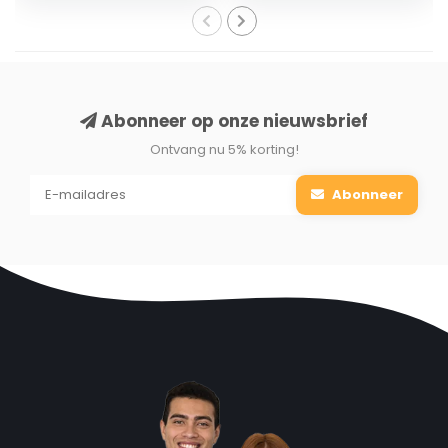
Maximaal behoud van voedingsstoffen
In groente en fruit zitten veel voedingsstoffen en mineralen. Het
zou zonde zijn als die allemaal verloren gaan bij het persen.
Deze sapcentrifuge is ontworpen om 20% meer sap te bewaren
Abonneer op onze nieuwsbrief
en 30% meer vitamines en mineralen. Zo behoud je alle
Ontvang nu 5% korting!
gezonde stoffen!
Abonneer
Royal Swiss Sapcentrifuge
✔ Eenvoudig schoon te maken
✔ Krachtige 900W motor
✔ 800 ML sapreservoir
✔ 2 liter pulpcontainer
✔ 2 snelheidsstanden
✔ 2 Jaar Fabrieksgarantie