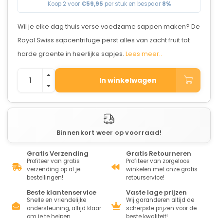
Koop 2 voor
€59,95
per stuk en bespaar
8%
Wil je elke dag thuis verse voedzame sappen maken? De
Royal Swiss sapcentrifuge perst alles van zacht fruit tot
harde groente in heerlijke sapjes.
Lees meer..
In winkelwagen
Binnenkort weer op voorraad!
Gratis Verzending
Gratis Retourneren
Profiteer van gratis
Profiteer van zorgeloos
verzending op al je
winkelen met onze gratis
bestellingen!
retourservice!
Beste klantenservice
Vaste lage prijzen
Snelle en vriendelijke
Wij garanderen altijd de
ondersteuning, altijd klaar
scherpste prijzen voor de
om je te helpen.
beste kwaliteit!