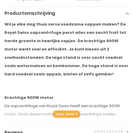
Productomschrijving
Wil je elke dag thuis verse voedzame sappen maken? De
Royal Swiss sapcentrifuge perst alles van zacht fruit tot
harde groente in heerlijke sapjes. De krachtige 900W
motor werkt snel en efficiënt. Je kunt kiezen uit 2
snelheidsstanden. De lage stand is voor zacht voedsel
zoals watermeloen en komkommer. De hoge stand is voor
hard voedsel zoals appels, bieten of zelfs gember!
Krachtige 900W motor
De sapcentrifuge van Royal Swiss heeft een krachtige 900W
motor. Deze sterke motor maakt de sapcentrifuge sneller,
effectiever en beter! Harde groente en hard fruit worden
zonder probleem uitgeperst. Het voedsel zal hierdoor ook niet
Reviews