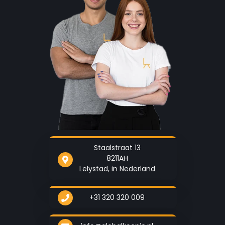
Doorzichtige vulschacht en deksel
Staalstraat 13
De sapcentrifuge heeft een doorzichtige vulschacht en deksel.
8211AH
Hierdoor zie je de RVS filter zijn werk doen. Ook kun je hierdoor
Lelystad, in Nederland
gelijk zien wanneer de pulpcontainer vol zit. Je hebt constant
een overzicht van wat je aan het doen bent. Hierdoor werk je
+31 320 320 009
automatisch productiever!