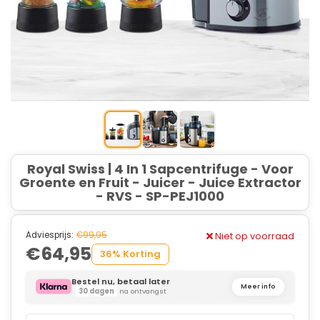
Royal Swiss | 4 In 1 Sapcentrifuge - Voor
Groente en Fruit - Juicer - Juice Extractor
- RVS - SP-PEJ1000
Adviesprijs:
€99,95
Niet op voorraad
€64,95
36% Korting
Bestel nu, betaal later
Meer info
30 dagen
na ontvangst