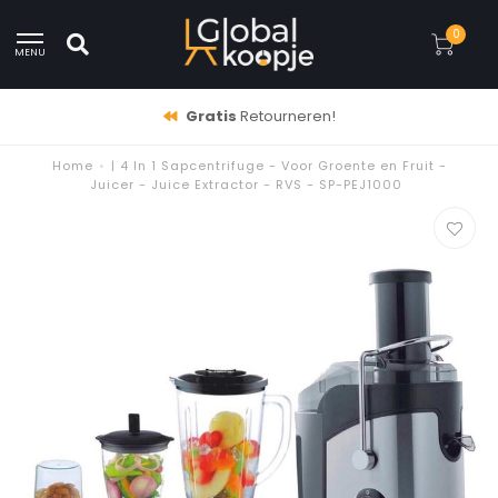
0
MENU
Gratis
Retourneren!
Home
•
| 4 In 1 Sapcentrifuge - Voor Groente en Fruit -
Juicer - Juice Extractor - RVS - SP-PEJ1000