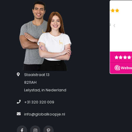
Elegante, comfortabele zitting
Trendy, zwart metalen onderstel
Verkrijgbaar in meerdere kleuren
MultiPlex bedekt
Eetkamerstoelen | Eyecatcher | Swiss Homes® | Margriet 
Staalstraat 13
8211AH
Lelystad, in Nederland
+31 320 320 009
info@globalkoopje.nl