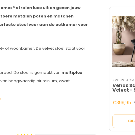
mes® stralen luxe uit en geven jouw
 stoere metalen poten en matchen
erfecte stoel voor aan de eetkamer voor
t- of woonkamer. De velvet stoel staat voor
 breed. De stoel is gemaakt van
multiplex
SWISS HOM
t van hoogwaardig aluminium, zwart
Venus Sa
Velvet - 
€399,95
B