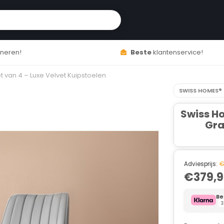
ren!
Beste
klantenservice!
 van 4 – Luxe Velvet Kuipstoelen
SWISS HOMES®
Swiss H
Gra
Adviesprijs:
€
€379,
Be
3