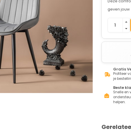
Deze comfort
geven jouw 
Gratis V
Profiteer 
je bestelli
Beste kl
Snelle en v
ondersteun
helpen.
Gerelate