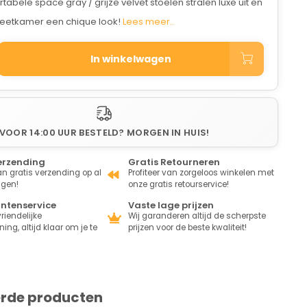
abele space gray / grijze velvet stoelen stralen luxe uit en
eetkamer een chique look!
Lees meer..
In winkelwagen
VOOR 14:00 UUR BESTELD? MORGEN IN HUIS!
erzending
Gratis Retourneren
van gratis verzending op al
Profiteer van zorgeloos winkelen met
ngen!
onze gratis retourservice!
antenservice
Vaste lage prijzen
riendelijke
Wij garanderen altijd de scherpste
ing, altijd klaar om je te
prijzen voor de beste kwaliteit!
erde producten