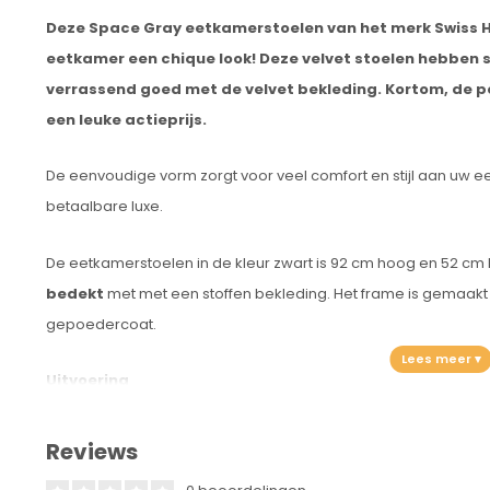
Deze Space Gray eetkamerstoelen van het merk Swiss Ho
eetkamer een chique look! Deze velvet stoelen hebben
verrassend goed met de velvet bekleding. Kortom, de p
een leuke actieprijs.
De eenvoudige vorm zorgt voor veel comfort en stijl aan uw ee
betaalbare luxe.
De eetkamerstoelen in de kleur zwart is 92 cm hoog en 52 cm
bedekt
met met een stoffen bekleding. Het frame is gemaak
gepoedercoat.
Uitvoering
Model: Margriet/Velvet
Reviews
Type eetkamerstoel: Eetkamerstoel
Eetkamerstoel: Gestoffeerd