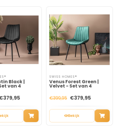
ES®
SWISS HOMES®
SWI
tin Black |
Venus Forest Green |
Ven
Set van 4
Velvet - Set van 4
Vel
€379,95
€379,95
€399,95
€39
ekijk
Bekijk