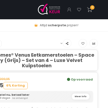
0
Altijd
scherpste
prijzen!
omes® Venus Eetkamerstoelen – Space
y (Grijs) – Set van 4 – Luxe Velvet
Kuipstoelen
399,95
Op voorraad
95
6% Korting
stel nu, betaal later
Meer info
0 dagen
na ontvangst