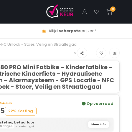
0
Gratis
Verzending!
FC Unlock - Stoer, Veilig en Straatlegaal
80 PRO Mini Fatbike – Kinderfatbike –
trische Kinderfiets – Hydraulische
– Alarmsysteem - GPS Locatie - NFC
ock - Stoer, Veilig en Straatlegaal
949,95
Op voorraad
95
22% Korting
stel nu, betaal later
Meer info
0 dagen
na ontvangst