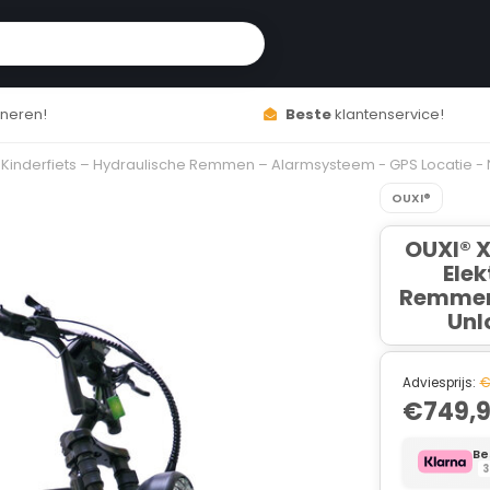
service!
Altijd
scherpste
prijzen!
e Kinderfiets – Hydraulische Remmen – Alarmsysteem - GPS Locatie - N
OUXI®
OUXI® X
Elek
Remmen 
Unl
Adviesprijs:
€
€749,
Be
3