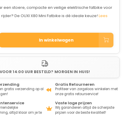
 een stoere, compacte en veilige elektrische fatbike voor
rijder? De OUXI X80 Mini Fatbike is dé ideale keuze!
Lees
In winkelwagen
VOOR 14:00 UUR BESTELD? MORGEN IN HUIS!
erzending
Gratis Retourneren
van gratis verzending op al
Profiteer van zorgeloos winkelen met
ngen!
onze gratis retourservice!
antenservice
Vaste lage prijzen
riendelijke
Wij garanderen altijd de scherpste
ing, altijd klaar om je te
prijzen voor de beste kwaliteit!