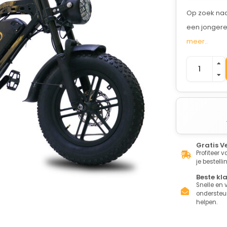
Op zoek naar
een jongere 
meer..
Gratis V
Profiteer 
je bestelli
Beste kl
Snelle en v
ondersteun
helpen.