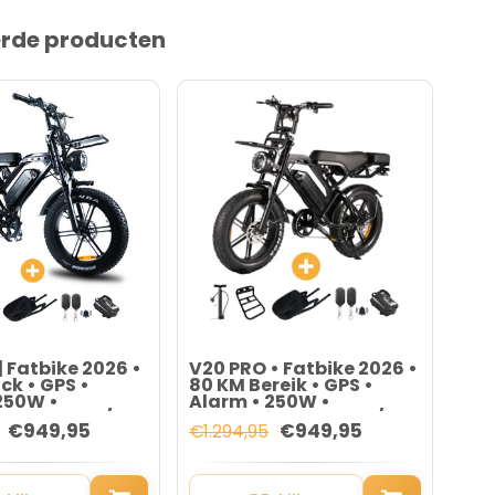
erde producten
| Fatbike 2026 •
V20 PRO • Fatbike 2026 •
V20
ck • GPS •
80 KM Bereik • GPS •
80K
250W •
Alarm • 250W •
Ala
sch • 25 km/u
Hydraulisch • 25 km/u +
Hyd
€949,95
€949,95
€1.294,95
€1.
Accesoires(t.w.v.
Acc
€150,-)
€15