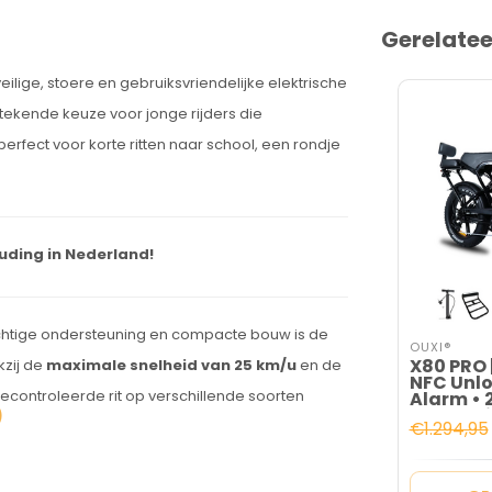
Gerelate
eilige, stoere en gebruiksvriendelijke elektrische
tekende keuze voor jonge rijders die
s perfect voor korte ritten naar school, een rondje
uding in Nederland!
achtige ondersteuning en compacte bouw is de
OUXI®
X80 PRO 
kzij de
maximale snelheid van 25 km/u
en de
NFC Unlo
gecontroleerde rit op verschillende soorten
Alarm • 
Hydrauli
€1.294,95
(Legaal)