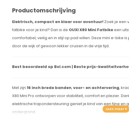
Productomschrijving
Elektrisch, compact en klaar voor avontuur!
Zoek je een v
fatbike voor je kind? Dan is de
OUXI X80 Mini Fatbike
een uits
comfortabel, veilig en in stijl op pad willen. Deze mini e-bike i
door de wijk of gewoon lekker cruisen in de vrije tijd.
Best beoordeeld op Bol.com | Beste prijs-kwaliteitverho
Met zijn
16 inch brede banden
,
voor- en achtervering
, kr
X80 Mini Pro ontworpen voor stabiliteit, comfort en plezier. Dan
elektrische trapondersteuning geniet je kind van een fijne en 
ondergrond.