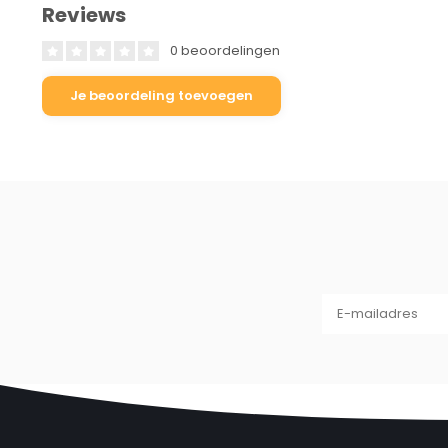
Reviews
0 beoordelingen
Je beoordeling toevoegen
Waarom de OUXI X80 PRO Mini een sl
✅
Compact en superstoer ontwerp
– Een opvallende 
jonge rijders direct enthousiast van worden.
✅
16 inch fatbike banden
– Brede all-terrain banden zo