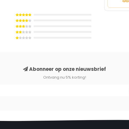
B
Abonneer op onze nieuwsbrief
Ontvang nu 5% korting!
imme keuze is
mini fatbike met een robuuste uitstraling waar
rgen voor extra grip, stabiliteit en meer