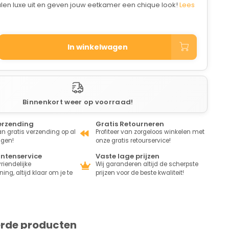
len luxe uit en geven jouw eetkamer een chique look!
Lees
In winkelwagen
Binnenkort weer op voorraad!
erzending
Gratis Retourneren
van gratis verzending op al
Profiteer van zorgeloos winkelen met
ngen!
onze gratis retourservice!
antenservice
Vaste lage prijzen
riendelijke
Wij garanderen altijd de scherpste
ing, altijd klaar om je te
prijzen voor de beste kwaliteit!
erde producten