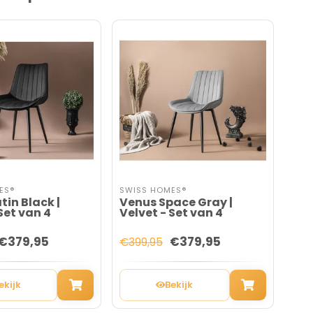
ES®
SWISS HOMES®
SWI
tin Black |
Venus Space Gray |
Ven
Set van 4
Velvet - Set van 4
Vel
€379,95
€379,95
€399,95
€39
ekijk
Bekijk