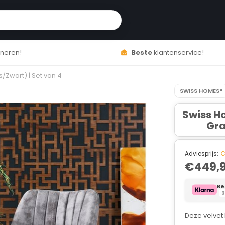
neren!
Beste
klantenservice!
s/Zwart) | Set van 4
SWISS HOMES®
Swiss H
Gra
Adviesprijs:
€
€449,
Be
3
Deze velvet