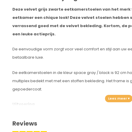
Deze velvet grijs zwarte eetkamerstoelen van het merk 
eetkamer een chique look! Deze velvet stoelen hebben
verrassend goed met de velvet bekleding. Kortom, de p
een leuke actieprijs.
De eenvoudige vorm zorgt voor veel comfort en stijl aan uw eet
betaalbare luxe.
De eetkamerstoelen in de kleur space gray / black is 92 cm h
multiplex bedekt met met een stoffen bekleding. Het frame i
gepoedercoat.
Uitvoering
Model: Margriet/Velvet
Reviews
Type eetkamerstoel: Eetkamerstoel
Eetkamerstoel: Gestoffeerd