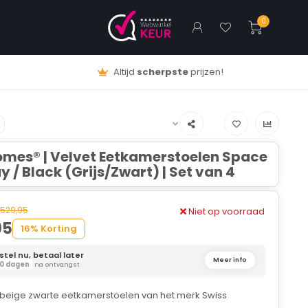
0
Altijd
scherpste
prijzen!
omes® | Velvet Eetkamerstoelen Space
y / Black (Grijs/Zwart) | Set van 4
529,95
Niet op voorraad
95
16% Korting
stel nu, betaal later
Meer info
0 dagen
na ontvangst
 beige zwarte eetkamerstoelen van het merk Swiss