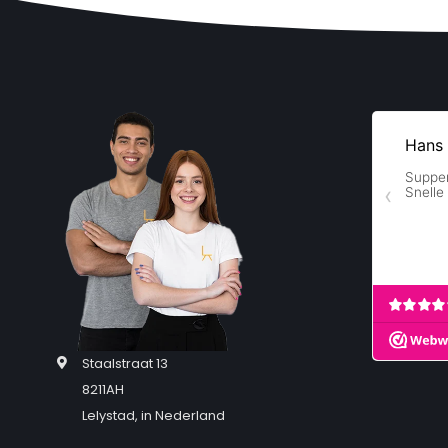
Eetkamerstoelen | Eyecatcher | Swiss Homes® | Margriet |
Staalstraat 13
8211AH
Lelystad, in Nederland