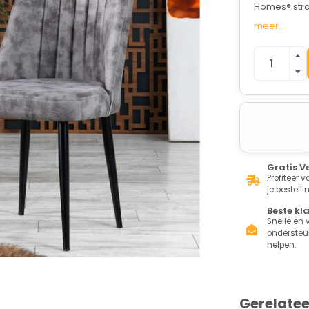
Homes® stra
meer..
Gratis V
Profiteer 
je bestelli
Beste kl
Snelle en v
ondersteun
helpen.
Gerelate