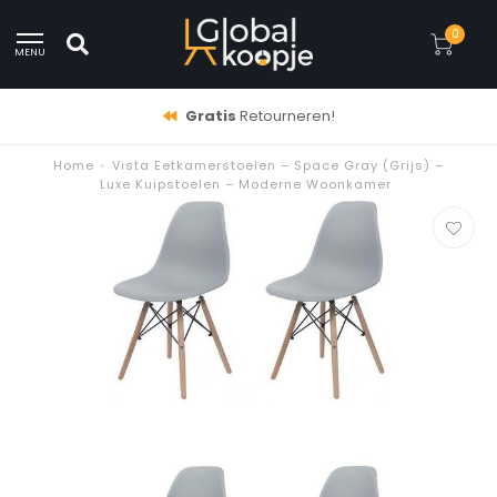
0
MENU
Gratis
Retourneren!
Home
•
Vista Eetkamerstoelen – Space Gray (Grijs) –
Luxe Kuipstoelen – Moderne Woonkamer