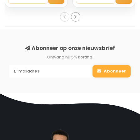
Voordelen:
Trendy, scandinavisch design
Top materialen en lange levensduur
Gemakkelijk en snel te monteren
Stabiel
Abonneer op onze nieuwsbrief
Hoog zitcomfort
2 jaar garantie
Ontvang nu 5% korting!
Abonneer
Heel eenvoudig in elkaar te zetten:
Om het in elkaar zetten
van deze stpelen voor u zo eenvoudig mogelijk te maken, krijgt
u een gedetailleerde instructie, genummerde onderdelen en
montagegereedschap. Duurt ongeveer 5 min om de stoel te
monteren.