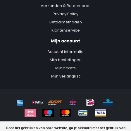
Koelt, bevochtigt en reinigt de lucht
Verzenden & Retourneren
Timer
Privacy Policy
Zwenken
Betaalmethoden
Werkt stil
LCD
Klantenservice
Zuinigste op markt
Mijn account
Specificaties:
Account informatie
Aan-/uit-schakelaar
Mijn bestellingen
Automatisch uitschakelen
Mijn tickets
Beweegbaar
Fabrieksgarantie termijn: 2 jaar
Mijn verlanglijst
Filter
Onder de <40 dB
Geschikt voor ruimte tot 60 m²
Gewicht: 4 kg
Indicatielampje
Inhoud waterreservoir: 3,5 L
Kleur: wit
Met wielen
© Copyright 2020 - 2026 | GlobalKoopje.nl - onderdeel van IBS Trading
Plaatsing: op de grond
Door het gebruiken van onze website, ga je akkoord met het gebruik van