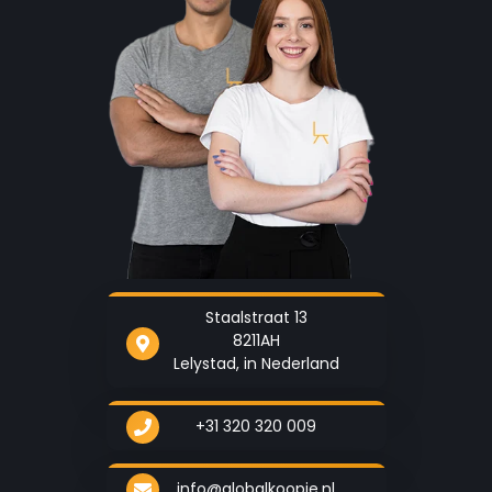
✔Lucht reinigen -
een werkend apparaat filtert tevens
fijnstof, vezeltjes enz. alsook luchtverontreiniging en
nicotine uit de lucht en draagt zo bij aan een schonere,
gezondere omgeving
✔Zwenken -
de gekoelde lucht kan horizontaal 120°
zwenkend worden uitgeblazen; de verticale richting kan
handmatig worden ingesteld
✔Ventilator -
de ventilator kan op verschillende
Staalstraat 13
blaaswijzen en snelheden worden ingesteld
8211AH
Lelystad, in Nederland
+31 320 320 009
info@globalkoopje.nl