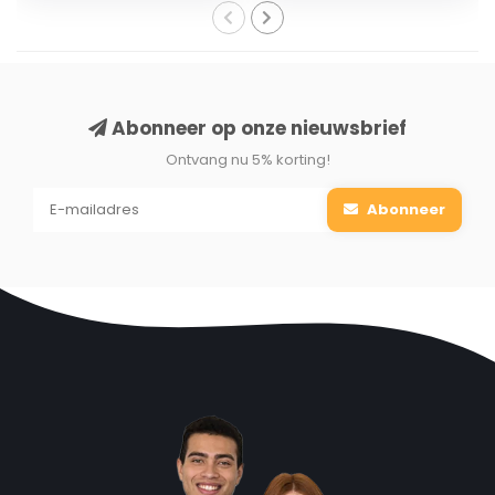
Abonneer op onze nieuwsbrief
Ontvang nu 5% korting!
Abonneer
W
erking:
✔Koelen -
door water te verdampen koelt hij de lucht,
ook in een vochtige of tochtige ruimte
✔Lucht bevochtigen -
het verdampte water bevochtigt
de lucht in de ruimte