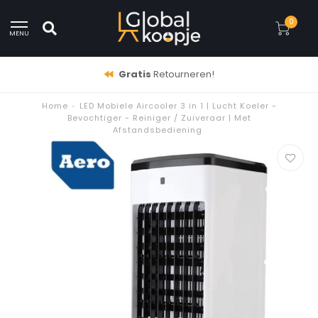
0
MENU
Gratis
Retourneren!
Home
•
LED Mobiele Aircooler 3 in 1 | Lucht Koeler -
Bevochtiger - Reiniger / Zuiveraar | Met
Afstandsbediening