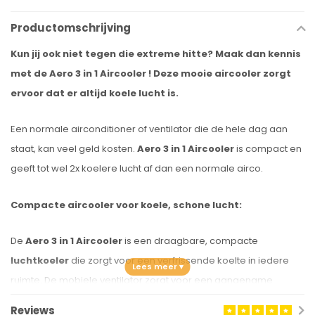
Productomschrijving
Kun jij ook niet tegen die extreme hitte? Maak dan kennis
met de Aero 3 in 1 Aircooler ! Deze mooie aircooler zorgt
ervoor dat er altijd koele lucht is.
Een normale airconditioner of ventilator die de hele dag aan
staat, kan veel geld kosten.
Aero 3 in 1 Aircooler
is compact en
geeft tot wel 2x koelere lucht af dan een normale airco.
Compacte aircooler voor koele, schone lucht:
De
Aero 3 in 1 Aircooler
is een draagbare, compacte
luchtkoeler
die zorgt voor een verfrissende koelte in iedere
ruimte. De mobiele ventilator zorgt voor een aangename
verkoeling in de hete zomermaanden en tijdens warme dagen
Reviews