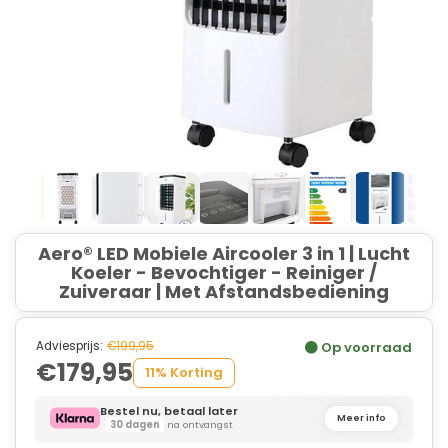
Aero® LED Mobiele Aircooler 3 in 1 | Lucht
Koeler - Bevochtiger - Reiniger /
Zuiveraar | Met Afstandsbediening
Adviesprijs:
€199,95
Op voorraad
€179,95
11% Korting
Bestel nu, betaal later
Meer info
30 dagen
na ontvangst